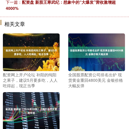
下一篇：
配资盘 新股王寒武纪：想象中的“大爆发”营收激增超
4000%
相关文章
配资网上开户论坛 补阳的纯阳
全国股票配资公司排名出炉 现
之果子，建议5月要多吃，人人
货黄金重回4800美元 金银价格
吃得起，现正当季
大幅反弹