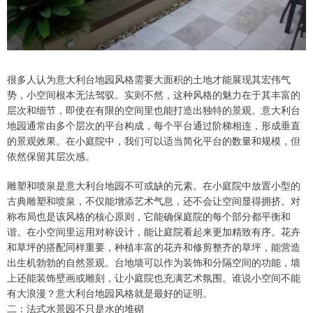
很多人认为意大利台地园风格需要大面积的土地才能展现其宏伟气
势，小空间根本无法驾驭。实则不然，这种风格的魅力在于其丰富的
层次和细节，即使在有限的空间里也能打造出独特的景观。意大利台
地园通常由多个层次的平台构成，每个平台通过阶梯相连，形成垂直
的景观效果。在小庭院中，我们可以适当简化平台的数量和规模，但
依然保留其层次感。
雕塑和喷泉是意大利台地园不可或缺的元素。在小庭院中放置小型的
古典雕塑和喷泉，不仅能增添艺术气息，还不会让空间显得拥挤。对
称布局也是该风格的核心原则，它能确保庭院的每个部分都平衡和
谐。在小空间里运用对称设计，能让庭院看起来更加精致有序。花卉
和草坪的搭配同样重要，种植丰富的花卉和修剪整齐的草坪，能营造
出生机勃勃的自然景观。台地墙可以作为装饰和分隔空间的功能，墙
上还能装饰壁画或雕刻，让小庭院也充满艺术氛围。谁说小空间不能
有大浪漫？意大利台地园风格就是最好的证明。
二：法式水景园不只是水的堆砌