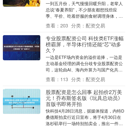
一到五月份，天气慢慢回暖升阳，老辈人
总说“春夏养阳”，不少朋友都想找些应
季、平价、吃着舒服的食材调理身体，而
刚好5月有一个果子，一定要多吃。人人都
查看：
203
分类：
配资交易
吃得起，眼下正....
专业股票配资公司 科技类ETF涨幅
榜霸屏，半导体行情还能“芯”动多
久？
一边是ETF场内资金的溢价追捧，一边是
主动基金经理的调仓分歧专业股票配资公
司，这轮由AI、海内外算力与国产化共振
驱动的半导体行情，还能走多远？ 5月6
查看：
113
分类：
配资交易
日，A股与....
股票配资是怎么回事 起拍价2万美
元！乔布斯签名版《玩具总动员》
首版书即将开拍
快科技4月28日消息，据媒体报道，内特D
桑德斯拍卖行近日宣布，将于4月30日在
洛杉矶举行一场特别拍卖会，推出一件极