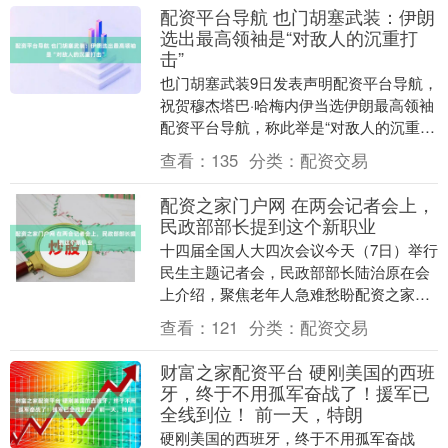
配资平台导航 也门胡塞武装：伊朗
选出最高领袖是“对敌人的沉重打
击”
也门胡塞武装9日发表声明配资平台导航，
祝贺穆杰塔巴·哈梅内伊当选伊朗最高领袖
配资平台导航，称此举是“对敌人的沉重打
击”。（新华社）....
查看：
135
分类：
配资交易
配资之家门户网 在两会记者会上，
民政部部长提到这个新职业
十四届全国人大四次会议今天（7日）举行
民生主题记者会，民政部部长陆治原在会
上介绍，聚焦老年人急难愁盼配资之家门
户网，大力发展村（社区）支持的居家养
查看：
121
分类：
配资交易
老服务。比如：....
财富之家配资平台 硬刚美国的西班
牙，终于不用孤军奋战了！援军已
全线到位！ 前一天，特朗
硬刚美国的西班牙，终于不用孤军奋战