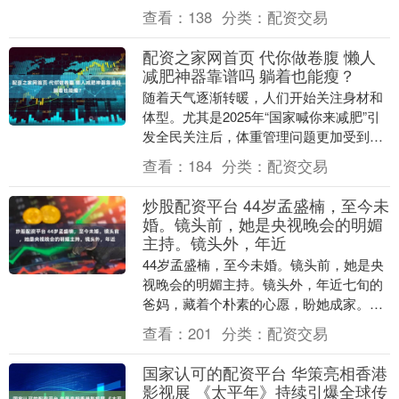
回暖，京城春游消费持续升温。北京多处
查看：
138
分类：
配资交易
公园....
配资之家网首页 代你做卷腹 懒人
减肥神器靠谱吗 躺着也能瘦？
随着天气逐渐转暖，人们开始关注身材和
体型。尤其是2025年“国家喊你来减肥”引
发全民关注后，体重管理问题更加受到重
视。除了各种减肥方法配资之家网首页，
查看：
184
分类：
配资交易
互联网上还....
炒股配资平台 44岁孟盛楠，至今未
婚。镜头前，她是央视晚会的明媚
主持。镜头外，年近
44岁孟盛楠，至今未婚。镜头前，她是央
视晚会的明媚主持。镜头外，年近七旬的
爸妈，藏着个朴素的心愿，盼她成家。父
亲是转业军人，原想让她考铁路院校，求
查看：
201
分类：
配资交易
个安稳铁饭碗。....
国家认可的配资平台 华策亮相香港
影视展 《太平年》持续引爆全球传