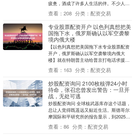
疲惫，酒成了许多人生活的伴。不少人
对“每天二两白酒我要配资，活血又养
查看：
208
分类：
配资交易
生”的说法深信不疑。 ....
专业股票配资开户 以色列真想把美
国拖下水，俄罗斯确认以军空袭黎
境内俄大楼
【以色列真想把美国拖下水专业股票配资
开户，俄罗斯确认以军空袭黎境内俄大
楼】就在特朗普主动给普京打电话求援的
关键节骨眼上，以色列空军，居然把黎巴
查看：
163
分类：
配资交易
嫩境内的一座俄罗斯....
炒股配资询问 2100枚核弹24小时
待命，张召忠曾发出警告：一旦开
战，无处可逃
炒股配资询问 全球核武器库存这个话题，
总让人觉得既遥远又贴近生活。斯德哥尔
摩国际和平研究所的报告显示，到2025年
初，全世界核弹头总数达到12241枚，其
查看：
86
分类：
配资交易
中96....