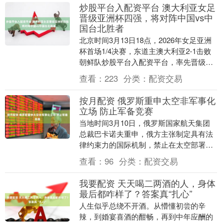
炒股平台入配资平台 澳大利亚女足
晋级亚洲杯四强，将对阵中国vs中
国台北胜者
北京时间3月13日18点，2026年女足亚洲
杯首场1/4决赛，东道主澳大利亚2-1击败
朝鲜队炒股平台入配资平台，率先晋级四
强，也成为首支锁定2027年巴西女足世....
查看：
223
分类：
配资交易
按月配资 俄罗斯重申太空非军事化
立场 防止军备竞赛
当地时间3月10日，俄罗斯国家航天集团
总裁巴卡诺夫重申，俄方主张制定具有法
律约束力的国际机制，禁止在太空部署任
何类型武器，禁止在太空、从太空或针对
查看：
96
分类：
配资交易
太空使用武力，....
我要配资 天天喝二两酒的人，身体
最后都咋样了？答案真“扎心”
人生似乎总绕不开酒。从懵懂初尝的辛
辣，到婚宴喜酒的酣畅，再到中年应酬的