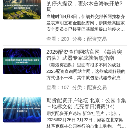
的停火提议，霍尔木兹海峡开放2
周
当地时间4月8日，伊朗外交部长阿拉格齐
发表声明宣布金股配资网，伊朗最高国家
安全委员会已接受巴基斯坦提出的停火提
议。 声明表示，应巴基斯坦总理夏巴兹提
查看：
200
分类：
配资交易
出的请求，同....
2025配资查询网站官网 《毒液突
击队》武器专家成就解锁指南
《毒液突击队》里面有很多不同的成就
2025配资查询网站官网，这些成就解锁的
方式也不一样，其中就包括武器专家成
就，如果玩家想要解锁这些成就则需要在
查看：
107
分类：
配资交易
游戏开始后使用至....
期货配资开户论坛 北京：公园市集
＋地标文创 点亮春日消费(14)
期货配资开户论坛 新华社照片，北京，
2026年3月25日 3月22日，游客在北京奥
林匹克森林公园举行的市集上购物。 气温