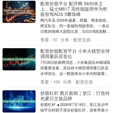
配资炒股平台 配开网 5830米之
上，猛士M817 高性能版用华为乾
崑智驾ADS 5攀珠峰
网汽车讯 2026年盛夏，西藏。两条路线，
两支队伍，同一套辅助驾驶系统。 一条从
日喀则珠峰大剧院出发，沿G318国道翻越
嘉措拉山口，挑战珠峰108拐——17公
查看：
97
分类：
配资交易
里....
配资炒股配资平台 小米大模型全球
调用量跃居首位
7月28日机锋网消息，小米集团在AI领域取
得重要进展，其自研大模型调用量已跃居
全球首位。这一数据来自小米内部披露，
显示出其在端侧AI部署上的规模化优势。
查看：
100
分类：
配资交易
据机锋....
炒股杠杆 图片新闻｜垫江：打造特
色夏日文旅品牌
炒股杠杆 ▲2026年7月16日，垫江县沙坪
镇平乐村鹞子溪谷炒股杠杆，游客带着小