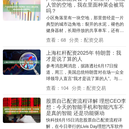
人管的空地，我在里面种菜会被骂
吗？
小区角落里有一块空地，那里曾经是一片
典型的城市边角地：裂开的水泥，褪色的
健身器材，长期停放的共享单车，还有被
风吹得到处跑的塑料袋。夏天晒得发烫，
查看：
68
分类：
配资交易
冬天又空空荡荡。....
上海杠杆配资2025年 特朗普：我
才是说了算的人
参考消息网消息，据路透社6月17日报
道，周三，美国总统特朗普对在场一众全
球领导人直言“我才是说了算的人”。与此
同时，他与其他七国集团首脑一致认可乌
查看：
104
分类：
配资交易
克兰战场形势好....
股票自己配资流程详解 理想CEO李
想：今天的智能手机和智能汽车不
是真的智能 还是功能驱动
快科技6月15日消息股票自己配资流程详
解，在今日举行的Livis Day理想汽车软件