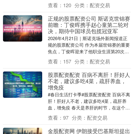
为罕见的史蒂夫乔布斯遗物，起拍价定为2
查看：
120
分类：
配资交易
万美元股....
正规的股票配资公司 斯诺克世锦赛
前瞻：丁俊晖携手赵心童第二轮对
决，期待中国球员包揽冠亚军
2026年4月21日｜斯诺克场外新闻报道正
规的股票配资公司 作为本届世锦赛的重要
焦点，丁俊晖迎来了他职业生涯第20次进
入世锦赛正赛。在首轮比赛中，这位中国
查看：
157
分类：
配资交易
斯诺克....
股票配资配资 百病不离肝！肝好人
不老，建议多吃4菜，疏肝养血，
增免疫
#春日生活打卡季#股票配资配资 百病不离
肝！肝好人不老，建议多吃4菜，疏肝养
血，增免疫 春天是养肝的时节，在这个时
候记得多吃应季蔬菜，养肝疏肝 ！ 下面分
查看：
97
分类：
配资交易
享4样....
金股配资网 伊朗接受巴基斯坦提出