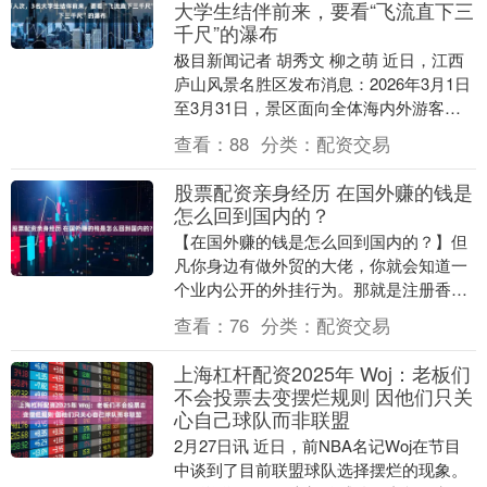
大学生结伴前来，要看“飞流直下三
千尺”的瀑布
极目新闻记者 胡秀文 柳之萌 近日，江西
庐山风景名胜区发布消息：2026年3月1日
至3月31日，景区面向全体海内外游客免
门票（原价160元）。3月1日免票首
查看：
88
分类：
配资交易
日，....
股票配资亲身经历 在国外赚的钱是
怎么回到国内的？
【在国外赚的钱是怎么回到国内的？】但
凡你身边有做外贸的大佬，你就会知道一
个业内公开的外挂行为。那就是注册香港
公司：钱到香港，比直接回大陆，税负低
查看：
76
分类：
配资交易
得不止一点半点。....
上海杠杆配资2025年 Woj：老板们
不会投票去变摆烂规则 因他们只关
心自己球队而非联盟
2月27日讯 近日，前NBA名记Woj在节目
中谈到了目前联盟球队选择摆烂的现象。