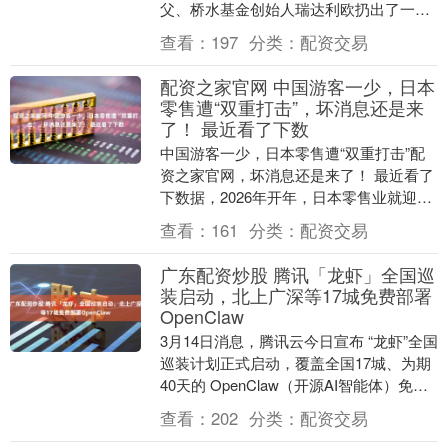
父、桥水基金创始人瑞达利欧扔出了一颗
思想核弹。 他没谈股市，没谈降息，他只
查看：
197
分类：
配资交易
谈了一场即将....
配资之家官网 中国游客一少，日本
零售遭“双重打击”，坏消息还是来
了！ 最近看了下数
中国游客一少，日本零售遭“双重打击”配
资之家官网，坏消息还是来了！ 最近看了
下数据，2026年开年，日本零售业就迎来
了寒冬：1月中国游客暴跌60.7%，四大百
查看：
161
分类：
配资交易
货....
广东配资炒股 腾讯「龙虾」全国巡
装启动，北上广深等17城免费部署
OpenClaw
3月14日消息，腾讯云今日宣布 “龙虾”全国
巡装计划正式启动，覆盖全国17城、为期
40天的 OpenClaw（开源AI智能体）免费
安装与技术支援行动。 据介绍即....
查看：
202
分类：
配资交易