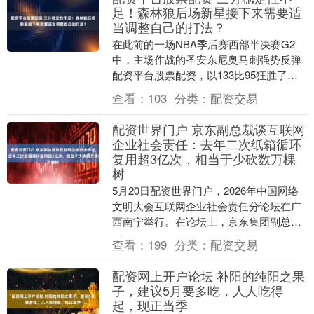
足！森林狼后场新星接下来需要适
当调整自己的打法？
在此前的一场NBA季后赛西部半决赛G2
中，主场作战的圣安东尼奥马刺强势反弹
配资平台股票配资，以133比95狂胜了明
尼苏达森林狼多达38分。本场比赛后，马
查看：
103
分类：
配资交易
刺将系列....
配资世界门户 京东副总裁谈互联网
企业社会责任：去年二次纸箱循环
复用超3亿次，相当于少砍数万棵
树
5月20日配资世界门户，2026年中国网络
文明大会互联网企业社会责任分论坛在广
西南宁举行。在论坛上，京东集团副总
裁、总编辑姬文林做了京东社会责任相关
查看：
199
分类：
配资交易
工作的分享。....
配资网上开户论坛 补阳的纯阳之果
子，建议5月要多吃，人人吃得
起，现正当季