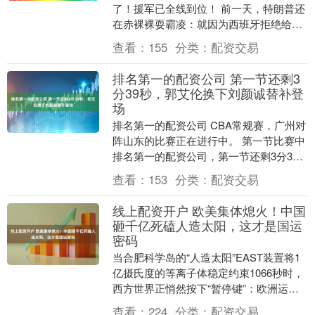
了！援军已全线到位！ 前一天，特朗普还
在赤裸裸耍霸凌：就因为西班牙拒绝给美
军开放军事基地、不肯跟着美国对伊朗动
查看：
155
分类：
配资交易
武，直接放话要彻....
排名第一的配资公司 第一节还剩3
分39秒，郭艾伦换下刘颜诚替补登
场
排名第一的配资公司 CBA常规赛，广州对
阵山东的比赛正在进行中。 第一节比赛中
排名第一的配资公司，第一节还剩3分39
秒时，郭艾伦换下刘颜诚替补登场。....
查看：
153
分类：
配资交易
线上配资开户 欧美集体熄火！中国
砸千亿死磕人造太阳，这才是国运
密码
当合肥科学岛的“人造太阳”EAST装置将1
亿摄氏度的等离子体稳定约束1066秒时，
西方世界正悄然按下“暂停键”：欧洲运行
40年的JET聚变装置永久关闭，美国20....
查看：
224
分类：
配资交易