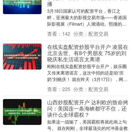
播
3月18日国家认可的配资平台，香江之
畔，亚洲最大的影视交易市场——香港国
际影视展（Filmart）人潮涌动。熙攘的展
馆中，华策集团展台前不同肤色的面孔被
查看：
142
分类：
配资交易
屏幕上流....
在线实盘配资炒股平台开户 凌晨在
北京去世、有8个男朋友 75岁的刘
晓庆私生活谣言太离谱
刚刚在线实盘配资炒股平台开户，娱乐圈
又传来离谱谣言，这次中招的还是咱“庆
奶”刘晓庆！ 就在昨天（3月17日），网络
上突然疯传一则消息，说75岁的刘晓庆凌
查看：
225
分类：
配资交易
晨在北京....
山西炒股配资开户 达利欧的致命拷
问：美国连一条海峡都守不住，还
谈什么全球霸权？
如果这一战输了，美国霸权将就此画上句
号。 就在刚刚，全球最顶尖的对冲基金教