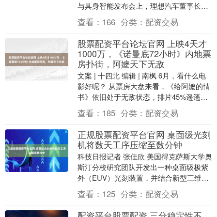
与具身智能发布会上，理想汽车董事长、
CEO李想发表演讲。 李想直言，今天的
查看：
166
分类：
配资交易
智....
股票配资平台论坛官网 上映4天才
1000万，《诺曼底72小时》内地票
房扑街，阿嬷天下无敌
文案 | 十四北 编辑 | 南枫 6月，看什么电
影好呢？ 从票房大盘来看，《给阿嬷的情
书》依旧处于无敌状态，排片45%遥遥领
先。 排在第二的，竟然还是《消失的人....
查看：
185
分类：
配资交易
正规股票配资平台官网 桌面级光刻
机将数天工序压缩至数分钟
科技日报记者 张佳欣 美国得克萨斯大学奥
斯汀分校研究团队开发出一种桌面级极紫
外（EUV）光刻装置，并结合新型三维纳
米打印技术，将原本需要数天完成的加工
查看：
125
分类：
配资交易
过程压缩至....
配资平台股票配资 三分稳定性不