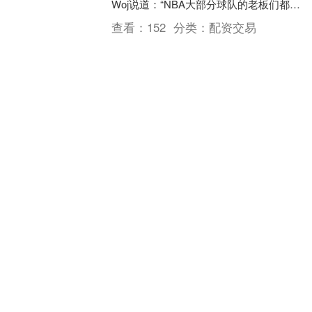
Woj说道：“NBA大部分球队的老板们都明
白，他们的球队有四分之三的概率是吸
查看：
152
分类：
配资交易
引....
配资手机股票配资 Doinb说Uzi和
TheShy能救LPL LPL急需重生希望
Doinb说Uzi和TheShy能救LPL！不知不觉
中，LOL已经陪伴玩家们十几年了。LPL也
诞生了不少人气实力选手，如UZI、PDD
和厂长等，承载了许多网友的....
查看：
204
分类：
配资交易
正规股票配资网站 班凯罗全明星后
场均27分9板7助 三项命中率
45/44/92% 魔术3胜1负
正规股票配资网站 2月25日讯 NBA常规
赛，魔术在客场以110-109击败湖人。班凯
罗出战37分54秒，投篮22中12，三分6中
2，罚球11中10，得到36分....
查看：
95
分类：
配资交易
配资资讯门户网 马筱梅产子 汪小