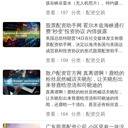
孩在峡谷耍水（无人机照片）。特约摄影
龚长浩 近年来，当地依托鹞子溪谷美丽的
查看：
197
分类：
配资交易
峡谷....
股票配资助手网 霍尔木兹海峡通行
费“秒变”投资协议 内情披露
美国总统特朗普14日在社交媒体发文称股
票配资助手网，决定以海湾各国与美国达
成贸易和投资协议的形式股票配资助手
网，取代前一天宣布的收取霍尔木兹海峡
查看：
109
分类：
配资交易
通行费。据美国方....
散户配资官方网 真离谱啊！鹿晗的
粉丝居然喊话关晓彤，让关晓彤出
来替鹿晗澄清和司晓迪的
真离谱啊！鹿晗的粉丝居然喊话关晓彤，
让关晓彤出来替鹿晗澄清和司晓迪的绯
闻，还鹿晗一个清白。甚至还有粉丝直接
开骂关晓彤，说关晓彤在鹿晗陷入舆论风
查看：
164
分类：
配资交易
波时隐身沉默，太对....
广东股票配资公司 小区里有一块没