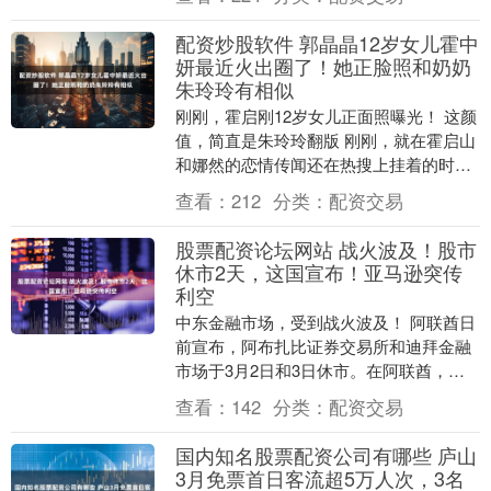
配资炒股软件 郭晶晶12岁女儿霍中
妍最近火出圈了！她正脸照和奶奶
朱玲玲有相似
刚刚，霍启刚12岁女儿正面照曝光！ 这颜
值，简直是朱玲玲翻版 刚刚，就在霍启山
和娜然的恋情传闻还在热搜上挂着的时
候，郭晶晶和霍启刚这边突然甩出一张“王
查看：
212
分类：
配资交易
牌”，直接....
股票配资论坛网站 战火波及！股市
休市2天，这国宣布！亚马逊突传
利空
中东金融市场，受到战火波及！ 阿联酋日
前宣布，阿布扎比证券交易所和迪拜金融
市场于3月2日和3日休市。在阿联酋，股
市休市并不常见。目前，阿联酋股市的总
查看：
142
分类：
配资交易
市值为1.1....
国内知名股票配资公司有哪些 庐山
3月免票首日客流超5万人次，3名