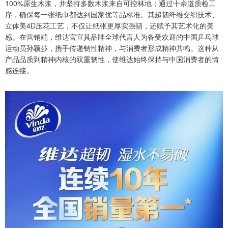
100%原生木浆，并坚持多数木浆来自可控林地；通过十余道质检工
序，确保每一张纸巾都达到国家优等品标准。其超韧纤维交织技术、
立体美4D压花工艺，不仅让纸张更厚实强韧，还赋予其艺术化的美
感。在营销端，维达官宣其品牌全球代言人为备受欢迎的中国乒乓球
运动员孙颖莎，携手传递韧性精神，与消费者形成精神共鸣。这种从
产品品质到精神内核的双重韧性，使维达始终保持与中国消费者的情
感连接。