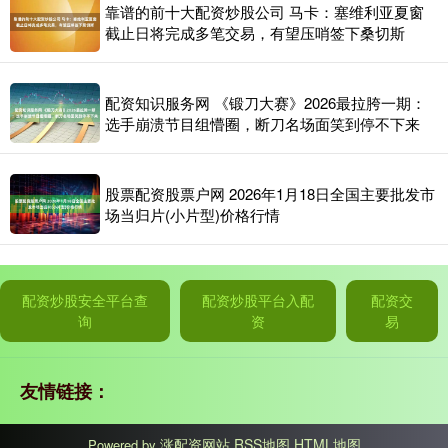
靠谱的前十大配资炒股公司 马卡：塞维利亚夏窗
截止日将完成多笔交易，有望压哨签下桑切斯
配资知识服务网 《锻刀大赛》2026最拉胯一期：
选手崩溃节目组懵圈，断刀名场面笑到停不下来
股票配资股票户网 2026年1月18日全国主要批发市
场当归片(小片型)价格行情
配资炒股安全平台查
配资炒股平台入配
配资交
询
资
易
友情链接：
涨配资网站
RSS地图
HTML地图
Powered by