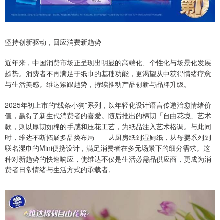
坚持创新驱动，回应消费新趋势
近年来，中国消费市场正呈现出明显的高端化、个性化与场景化发展
趋势。消费者不再满足于纸巾的基础功能，更渴望从中获得情绪疗愈
与生活美感。维达紧跟趋势，持续推动产品创新与品牌升级。
2025年初上市的“线条小狗”系列，以年轻化设计语言传递治愈情绪价
值，赢得了新生代消费者的喜爱。随后推出的棉韧「自由花境」艺术
款，则以厚韧如棉的手感和压花工艺，为纸品注入艺术格调。与此同
时，维达不断拓展多品类布局——从厨房纸到湿厕纸，从母婴系列到
联名湿巾的Mini便携设计，满足消费者在多元场景下的细分需求。这
种对新趋势的快速响应，使维达不仅是生活必需品供应商，更成为消
费者日常情绪与生活方式的承载者。