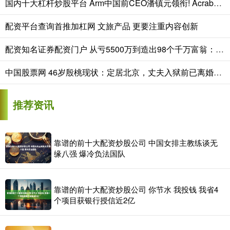
国内十大杠杆炒股平台 Arm中国前CEO潘镇元领衔! Acrab发布5nm AI芯片Gelix 1 性能远超M4 Pro
配资平台查询首推加杠网 文旅产品 更要注重内容创新
配资知名证券配资门户 从亏5500万到造出98个千万富翁：联讯仪器的生死局给创业者的提醒
中国股票网 46岁殷桃现状：定居北京，丈夫入狱前已离婚，如今单身没孩子，活得很潇洒
推荐资讯
靠谱的前十大配资炒股公司 中国女排主教练谈无
缘八强 爆冷负法国队
靠谱的前十大配资炒股公司 你节水 我投钱 我省4
个项目获银行授信近2亿