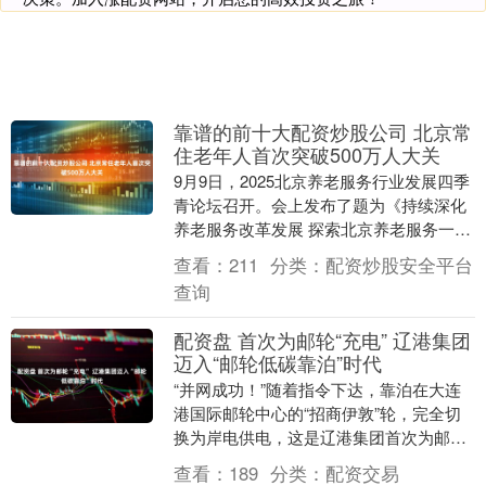
靠谱的前十大配资炒股公司 北京常
住老年人首次突破500万人大关
9月9日，2025北京养老服务行业发展四季
青论坛召开。会上发布了题为《持续深化
养老服务改革发展 探索北京养老服务一揽
子解决方案》的主旨报告。报告指出，截
查看：
211
分类：
配资炒股安全平台
至202....
查询
配资盘 首次为邮轮“充电” 辽港集团
迈入“邮轮低碳靠泊”时代
“并网成功！”随着指令下达，靠泊在大连
港国际邮轮中心的“招商伊敦”轮，完全切
换为岸电供电，这是辽港集团首次为邮
轮“充电”。记者8月26日获悉，随着码头岸
查看：
189
分类：
配资交易
电工程首....