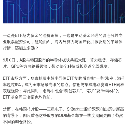
一边是ETF场内资金的溢价追捧，一边是主动基金经理的调仓分歧专
业股票配资公司，这轮由AI、海内外算力与国产化共振驱动的半导体
行情，还能走多远？
5月6日，A股与韩国股市的半导体板块共振大涨，算力租赁、存储芯
片、GPU等方向轮番领涨，带动整个科技成长赛道全线爆发。
ETF市场方面，华泰柏瑞中韩半导体ETF复牌后直接“一字”涨停，溢价
率超过8%，成为全市场最亮眼的焦点。信创与集成电路赛道ETF同样
表现强势；与此同时，名称中包含“科创芯片”、“芯片”及“半导体”的
ETF基金周三涨幅也均靠前。
然而，在韩国芯片股——三星电子、SK海力士股价双双创出历史新高
的背景下，四只重仓这些股票的QDII基金却在一季度期间走向了截然
不同的调仓路径。