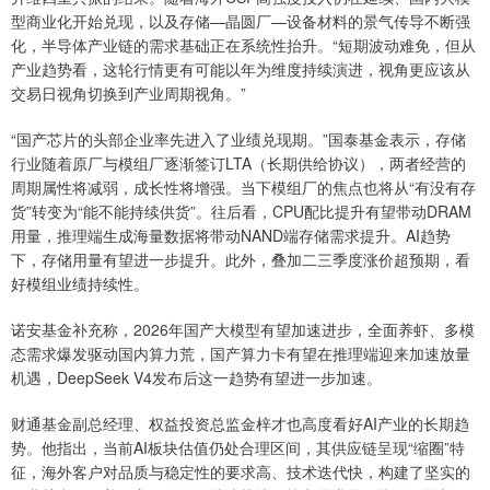
型商业化开始兑现，以及存储—晶圆厂—设备材料的景气传导不断强
化，半导体产业链的需求基础正在系统性抬升。“短期波动难免，但从
产业趋势看，这轮行情更有可能以年为维度持续演进，视角更应该从
交易日视角切换到产业周期视角。”
“国产芯片的头部企业率先进入了业绩兑现期。”国泰基金表示，存储
行业随着原厂与模组厂逐渐签订LTA（长期供给协议），两者经营的
周期属性将减弱，成长性将增强。当下模组厂的焦点也将从“有没有存
货”转变为“能不能持续供货”。往后看，CPU配比提升有望带动DRAM
用量，推理端生成海量数据将带动NAND端存储需求提升。AI趋势
下，存储用量有望进一步提升。此外，叠加二三季度涨价超预期，看
好模组业绩持续性。
诺安基金补充称，2026年国产大模型有望加速进步，全面养虾、多模
态需求爆发驱动国内算力荒，国产算力卡有望在推理端迎来加速放量
机遇，DeepSeek V4发布后这一趋势有望进一步加速。
财通基金副总经理、权益投资总监金梓才也高度看好AI产业的长期趋
势。他指出，当前AI板块估值仍处合理区间，其供应链呈现“缩圈”特
征，海外客户对品质与稳定性的要求高、技术迭代快，构建了坚实的