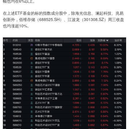
幅也均在6%以上。
在上述ETF基金的标的指数成分股中，除海光信息、澜起科技、兆易
创新外，佰维存储（688525.SH）、江波龙（301308.SZ）周三收盘
也均涨超10%。