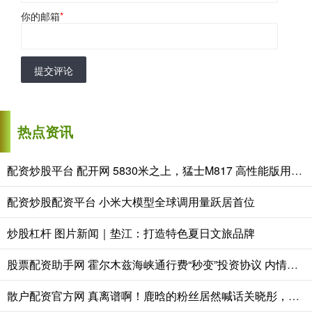
你的邮箱
*
提交评论
热点资讯
配资炒股平台 配开网 5830米之上，猛士M817 高性能版用华为乾崑智驾ADS 5攀珠峰
配资炒股配资平台 小米大模型全球调用量跃居首位
炒股杠杆 图片新闻｜垫江：打造特色夏日文旅品牌
股票配资助手网 霍尔木兹海峡通行费“秒变”投资协议 内情披露
散户配资官方网 真离谱啊！鹿晗的粉丝居然喊话关晓彤，让关晓彤出来替鹿晗澄清和司晓迪的