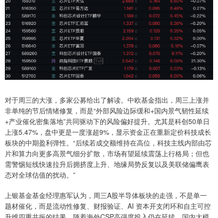
对于周三的大涨，多家公募给出了解读。中欧基金指出，周三上涨并
非单纯的节后情绪修复，而是“外部风险边际缓和+国内景气韧性延续
+产业催化密集落地”共同驱动下的风险偏好提升。尤其是科创50单日
上涨5.47%，盘中更是一度涨超9%，显示资金正在重新定价科技成长
板块的中期盈利弹性。“后续若成交额维持在高位，科技主线内部由芯
片和算力向更多高景气细分扩散，市场有望延续震荡上行格局；但也
需警惕短线快速拉升后拥挤度上升、地缘局势反复以及美联储偏鹰表
态对全球估值的扰动。”
上银基金基金经理惠军认为，周三A股半导体板块的走强，不是单一
题材催化，而是流动性修复、财报验证、AI 资本开支闭环和自主可控
升维四重共振的结果。随着海外CSP高强度投入仍在延续、国内大模