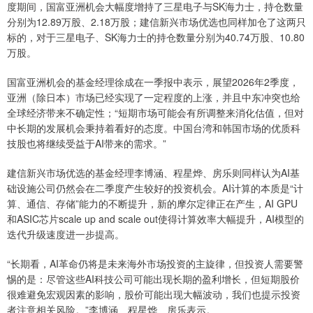
度期间，国富亚洲机会大幅度增持了三星电子与SK海力士，持仓数量
分别为12.89万股、2.18万股；建信新兴市场优选也同样加仓了这两只
标的，对于三星电子、SK海力士的持仓数量分别为40.74万股、10.80
万股。
国富亚洲机会的基金经理徐成在一季报中表示，展望2026年2季度，
亚洲（除日本）市场已经实现了一定程度的上涨，并且中东冲突也给
全球经济带来不确定性；“短期市场可能会有所调整来消化估值，但对
中长期的发展机会秉持着看好的态度。中国台湾和韩国市场的优质科
技股也将继续受益于AI带来的需求。”
建信新兴市场优选的基金经理李博涵、程星烨、房乐则同样认为AI基
础设施公司仍然会在二季度产生较好的投资机会。AI计算的本质是“计
算、通信、存储”能力的不断提升，新的摩尔定律正在产生，AI GPU
和ASIC芯片scale up and scale out使得计算效率大幅提升，AI模型的
迭代升级速度进一步提高。
“长期看，AI革命仍将是未来海外市场投资的主旋律，但投资人需要警
惕的是：尽管这些AI科技公司可能出现长期的盈利增长，但短期股价
很难避免宏观因素的影响，股价可能出现大幅波动，我们也提示投资
者注意相关风险。”李博涵、程星烨、房乐表示。