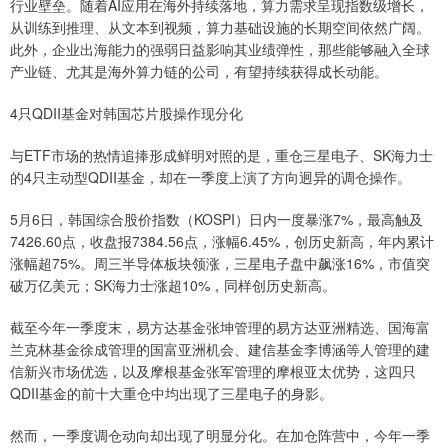
行业壁垒。随着AI应用在海外持续落地，算力需求呈现指数级增长，
从训练到推理、从文本到视频，算力基础设施的长期空间依然广阔。
此外，企业出海能力的强弱日益影响其业绩弹性，那些能够融入全球
产业链、尤其是海外算力链的公司，有望持续获得成长动能。
4只QDII基金对韩国芯片股操作现分化
与ETF市场的热情追捧形成鲜明对照的是，重仓三星电子、SK海力士
的4只主动型QDII基金，却在一季度上演了方向迥异的调仓操作。
5月6日，韩国综合股价指数（KOSPI）日内一度暴涨7%，最高触及
7426.60点，收盘报7384.56点，涨幅6.45%，创历史新高，年内累计
涨幅超75%。周三半导体板块领涨，三星电子盘中飙涨16%，市值突
破万亿美元；SK海力士涨超10%，同样创历史新高。
截至今年一季度末，易方达基金张坤管理的易方达亚洲精选、国海富
兰克林基金徐成管理的国富亚洲机会、建信基金李博涵等人管理的建
信新兴市场优选，以及摩根基金张军管理的摩根亚太优势，这四只
QDII基金的前十大重仓中均出现了三星电子的身影。
然而，一季度调仓动向却出现了明显分化。在加仓阵营中，今年一季