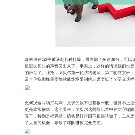
森林狼在G2中被马刺各种打爆，最终输了多达38分，可
质疑戈贝尔的声音又出来了。事实上，这样的情况我们也是
的声音了。拜托，戈贝尔第一轮防约老师，第二轮防文班，
常？你换巅峰霍华德就能场场限制约老师文班了？要真这样他
更何况这两场打马刺，文班的效率也都很一般，也算不上是
更是非常糟糕，这么看来，戈贝尔这两场比赛中在防守端防
暖了，特别是福克斯，确实是打得跟不跟很骄傲了，二来是
了大量的机会，导致了球队进攻完全失控。