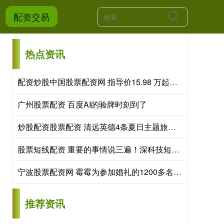
配资交易
热点资讯
配资炒股中国股票配资网 指导价15.98 万起，6 座大空间，试驾华境 S，家用选它？
广州股票配资 百度AI的验牌时刻到了
炒股配资股票配资 清远英德4条夏日主题旅游线路，解锁一整夏的清凉与快乐
股票短线配资 重要的事情说三遍！深科技短线承压，中长期逻辑还在吗？
宁波股票配资网 霉霉为参加婚礼的1200多名客人，每人准备了一只价值18万的卡地亚手表
推荐资讯