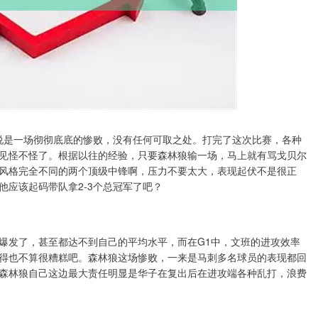
以说是一场彻彻底底的惨败，没有任何可取之处。打完了这次比赛，各种
见怪不怪了。根据以往的经验，只要森林狼输一场，马上就有骂戈贝尔
风格完全不同的两个顶级中锋啊，压力不要太大，表现起伏不是很正
应该起码带队拿2-3个总冠军了吧？
爆发了，甚至都达不到自己的平均水平，而在G1中，文班的进攻效率
得也不算很糟糕吧。森林狼这场惨败，一来是马刺多名球员的表现都回
森林狼自己这边最大责任明显是华子在复出后在进攻端各种乱打，浪费