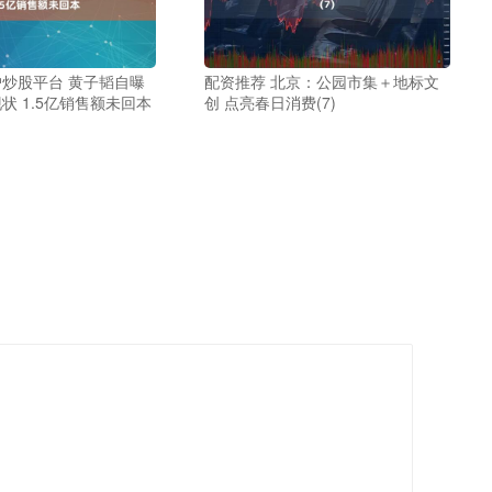
炒股平台 黄子韬自曝
配资推荐 北京：公园市集＋地标文
状 1.5亿销售额未回本
创 点亮春日消费(7)